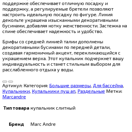
поддержке обеспечивает отличную посадку и
поддержку, а регулируемые бретели позволяют
настроить идеальную посадку по фигуре. Линия
декольте украшена изысканными декоративными
бусинами, добавляя нотку женственности. Застежка на
спине обеспечивает надежность и удобство.
Брифы со средней линией талии дополнены
декоративными бусинами по передней детали,
создавая гармоничный акцент, перекликающийся с
украшением верха. Этот купальник подчеркнет вашу
индивидуальность и станет стильным выбором для
расслабленного отдыха у воды.
Артикул:
Категория:
Большие размеры
,
Для бассейна
,
Купальники
,
Купальники пуш ап
,
Раздельные
Метки:
Marcandre
Тип товара
купальник слитный
Бренд
Marc Andre