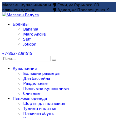
Перейти
Магазин купальников и
Сочи, ул.Горького, 89
к
пляжной одежды
Адлер, ул.Просвещения, 9
содержанию
Бренды
Bahama
Marc Andre
Self
Jolidon
+7-862-2381515
Search
for:
Купальники
Большие размеры
Для бассейна
Раздельные
Польские купальники
Слитные
Пляжная одежда
Шорты для плавания
Туники и платья
Пляжная обувь