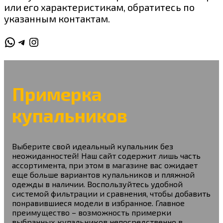
или его характеристикам, обратитесь по
указанным контактам.
WhatsApp
Telegram
Instagram
Примерка
купальников
Выберите свой идеальный купальник без
неожиданностей! Наш сайт содержит лишь часть
ассортимента, при этом в магазине вас ожидает
еще больше вариантов купальников и пляжной
одежды в наличии. Воспользуйтесь удобной
системой фильтрации и сравнения, чтобы добавить
понравившиеся модели в избранное. Главное
преимущество – возможность примерки
выбранных купальников непосредственно в