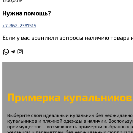
1300,00
₽
Нужна помощь?
+7-862-2381515
Если у вас возникли вопросы наличию товара 
WhatsApp
Telegram
Instagram
Примерка купальников
Выберите свой идеальный купальник без неожиданнос
купальников и пляжной одежды в наличии. Воспользуй
преимущество – возможность примерки выбранных куп
желаниям и параметрам, без неожиданных сюрпризов.