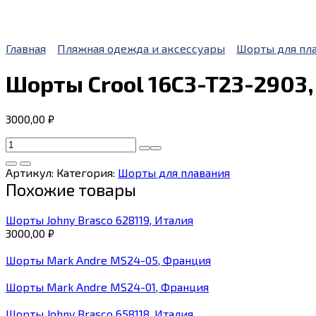
Главная
Пляжная одежда и аксессуары
Шорты для пл
Шорты Crool 16C3-T23-2903,
3000,00
₽
Количество
товара
Шорты
Артикул:
Категория:
Шорты для плавания
Crool
Похожие товары
16C3-
T23-
Шорты Johny Brasco 628119, Италия
2903,
3000,00
₽
Греция
Шорты Mark Andre MS24-05, Франция
Шорты Mark Andre MS24-01, Франция
Шорты Johny Brasco 658118, Италия