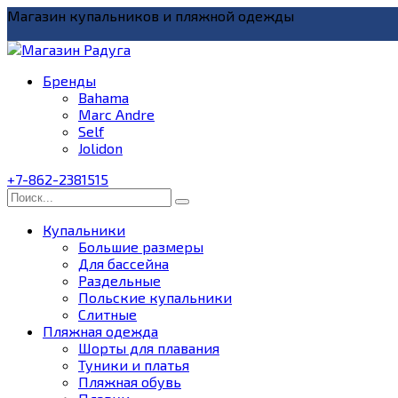
Перейти
Магазин купальников и пляжной одежды
к
содержанию
Бренды
Bahama
Marc Andre
Self
Jolidon
+7-862-2381515
Search
for:
Купальники
Большие размеры
Для бассейна
Раздельные
Польские купальники
Слитные
Пляжная одежда
Шорты для плавания
Туники и платья
Пляжная обувь