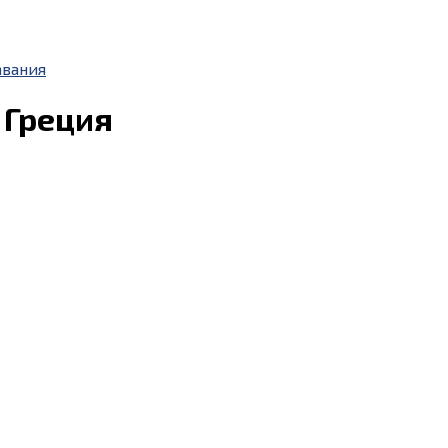
авания
 Греция