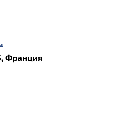
ья
5, Франция