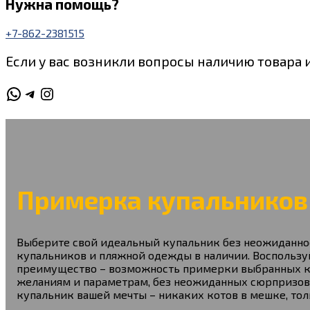
Нужна помощь?
+7-862-2381515
Если у вас возникли вопросы наличию товара 
WhatsApp
Telegram
Instagram
Примерка купальников
Выберите свой идеальный купальник без неожиданнос
купальников и пляжной одежды в наличии. Воспользуй
преимущество – возможность примерки выбранных куп
желаниям и параметрам, без неожиданных сюрпризов.
купальник вашей мечты – никаких котов в мешке, тол