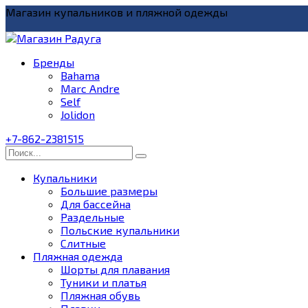
Перейти
Магазин купальников и пляжной одежды
к
содержанию
Бренды
Bahama
Marc Andre
Self
Jolidon
+7-862-2381515
Search
for:
Купальники
Большие размеры
Для бассейна
Раздельные
Польские купальники
Слитные
Пляжная одежда
Шорты для плавания
Туники и платья
Пляжная обувь