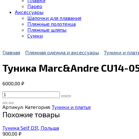
Плавки
Парео
Аксессуары
Шапочки для плавания
Пляжные полотенца
Пляжные шляпы
Сумки
Главная
Пляжная одежда и аксессуары
Туники и плат
Туника Marc&Andre CU14-0
6000,00
₽
Количество
товара
Туника
Артикул:
Категория:
Туники и платья
Marc&Andre
Похожие товары
CU14-
05,
Туника Self D31, Польша
Франция
900,00
₽