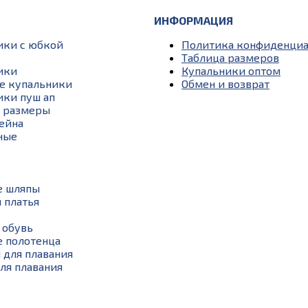
ИНФОРМАЦИЯ
ики с юбкой
Политика конфиденциа
Таблица размеров
ики
Купальники оптом
е купальники
Обмен и возврат
ики пуш ап
 размеры
ейна
ные
 шляпы
 платья
 обувь
 полотенца
 для плавания
ля плавания