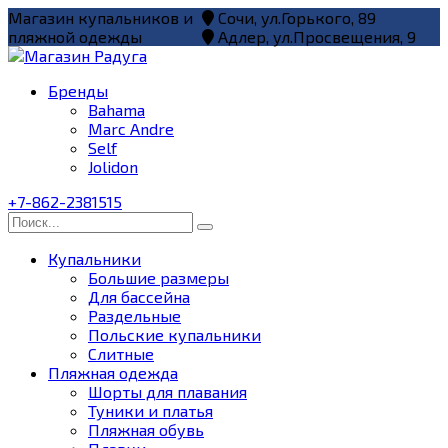
Перейти
Магазин купальников и
Сочи, ул.Горького, 89
к
пляжной одежды
Адлер, ул.Просвещения, 9
содержанию
Бренды
Bahama
Marc Andre
Self
Jolidon
+7-862-2381515
Search
for:
Купальники
Большие размеры
Для бассейна
Раздельные
Польские купальники
Слитные
Пляжная одежда
Шорты для плавания
Туники и платья
Пляжная обувь