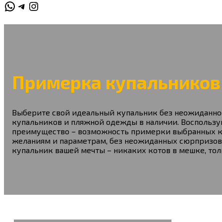
WhatsApp
Telegram
Instagram
Примерка купальников
Выберите свой идеальный купальник без неожиданнос
купальников и пляжной одежды в наличии. Воспользуй
преимущество – возможность примерки выбранных куп
желаниям и параметрам, без неожиданных сюрпризов.
купальник вашей мечты – никаких котов в мешке, тол