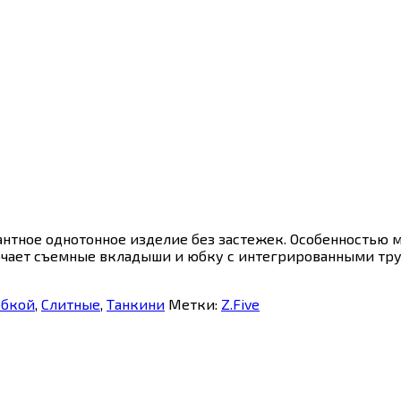
гантное однотонное изделие без застежек. Особенностью 
чает съемные вкладыши и юбку с интегрированными трус
юбкой
,
Слитные
,
Танкини
Метки:
Z.Five