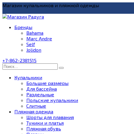
Перейти
Магазин купальников и пляжной одежды
к
содержанию
Бренды
Bahama
Marc Andre
Self
Jolidon
+7-862-2381515
Search
for:
Купальники
Большие размеры
Для бассейна
Раздельные
Польские купальники
Слитные
Пляжная одежда
Шорты для плавания
Туники и платья
Пляжная обувь