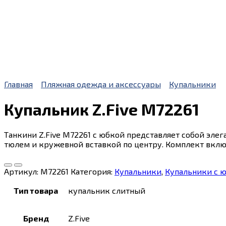
Главная
Пляжная одежда и аксессуары
Купальники
Купальник Z.Five M72261
Танкини Z.Five M72261 с юбкой представляет собой эле
тюлем и кружевной вставкой по центру. Комплект вклю
Артикул:
M72261
Категория:
Купальники
,
Купальники с 
Тип товара
купальник слитный
Бренд
Z.Five